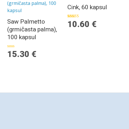
Cink, 60 kapsul
Saw Palmetto
10.60
€
Ocenjeno
4.00
(grmičasta palma),
od 5
100 kapsul
15.30
€
Ocenjeno
0
od
5