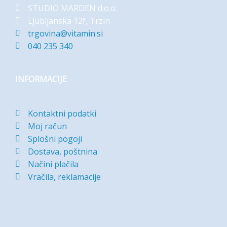
STUDIO MARDEN d.o.o.
Ljubljanska 12f, Trzin
trgovina@vitamin.si
040 235 340
INFORMACIJE
Kontaktni podatki
Moj račun
Splošni pogoji
Dostava, poštnina
Načini plačila
Vračila, reklamacije