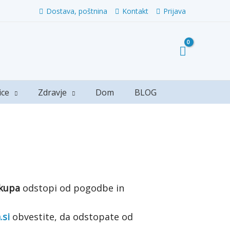
Dostava, poštnina
Kontakt
Prijava
ice
Zdravje
Dom
BLOG
akupa
odstopi od pogodbe in
.si
obvestite, da odstopate od