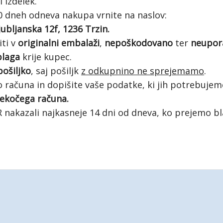
 izdelek.
0 dneh odneva nakupa vrnite na naslov:
bljanska 12f, 1236 Trzin.
iti v
originalni embalaži
,
nepoškodovano
ter
neupor
blaga
krije kupec.
ošiljko
, saj pošiljk
z odkupnino ne sprejemamo
.
ko računa in dopišite vaše podatke, ki jih potrebuje
 tekočega računa.
nakazali najkasneje 14 dni od dneva, ko prejemo bl