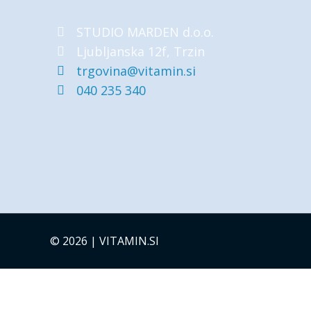
STUDIO MARDEN d.o.o.
Ljubljanska 12f, Trzin
trgovina@vitamin.si
040 235 340
© 2026 | VITAMIN.SI