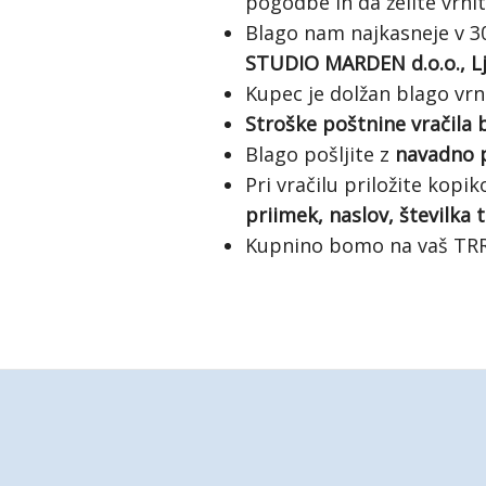
pogodbe in da želite vrniti
Blago nam najkasneje v 3
STUDIO MARDEN d.o.o., Lju
Kupec je dolžan blago vrn
Stroške poštnine vračila 
Blago pošljite z
navadno p
Pri vračilu priložite kopi
priimek, naslov, številka
Kupnino bomo na vaš TRR 