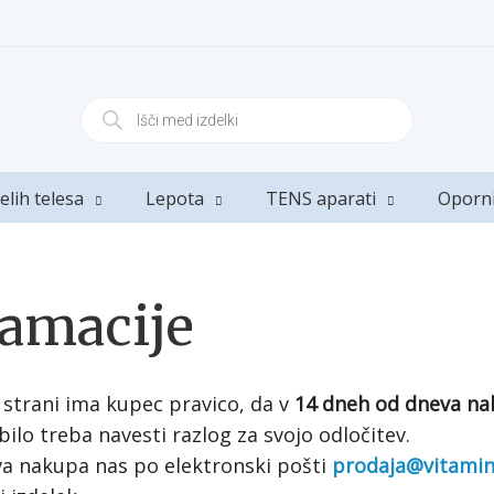
elih telesa
Lepota
TENS aparati
Oporn
lamacije
 strani ima kupec pravico, da v
14 dneh od dneva n
bilo treba navesti razlog za svojo odločitev.
va nakupa nas po elektronski pošti
prodaja@vitamin