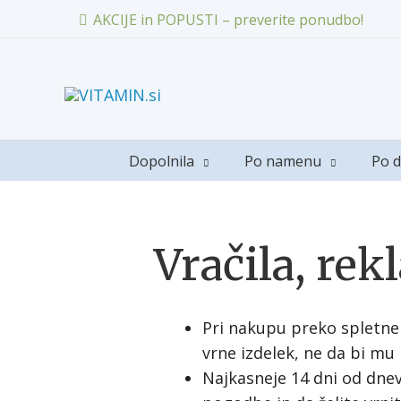
AKCIJE in POPUSTI – preverite ponudbo!
Dopolnila
Po namenu
Po d
Vračila, rek
Pri nakupu preko spletne
vrne izdelek, ne da bi mu 
Najkasneje 14 dni od dne