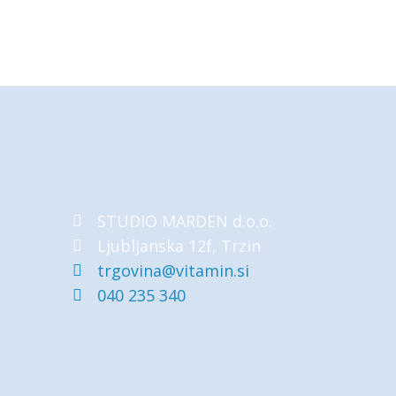
STUDIO MARDEN d.o.o.
Ljubljanska 12f, Trzin
trgovina@vitamin.si
040 235 340