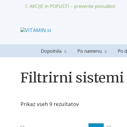
AKCIJE in POPUSTI – preverite ponudbo!
Dopolnila
Po namenu
Po d
Filtrirni sistem
Prikaz vseh 9 rezultatov