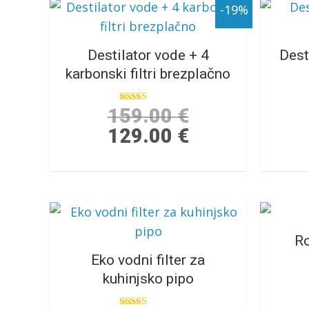
-19%
Destilator vode + 4
Dest
karbonski filtri brezplačno
159.00
€
Ocenjeno
5.00
129.00
€
od 5
Ro
Eko vodni filter za
kuhinjsko pipo