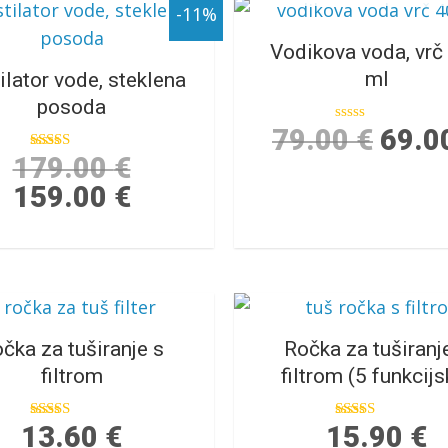
-11%
Vodikova voda, vrč
ml
ilator vode, steklena
posoda
79.00
€
69.0
Ocenjeno
0
179.00
€
Ocenjeno
od
5.00
5
159.00
€
od 5
čka za tuširanje s
Ročka za tuširanj
filtrom
filtrom (5 funkcijs
13.60
€
15.90
€
Ocenjeno
Ocenjeno
5.00
5.00