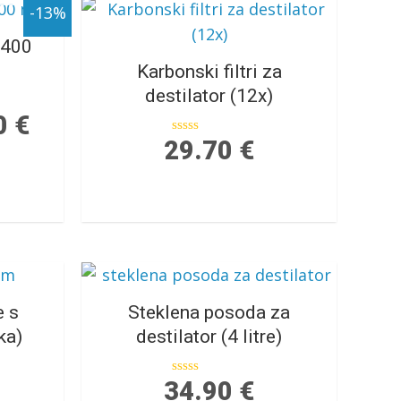
-13%
 400
Karbonski filtri za
destilator (12x)
0
€
29.70
€
Ocenjeno
0
od
5
e s
Steklena posoda za
ka)
destilator (4 litre)
34.90
€
Ocenjeno
0