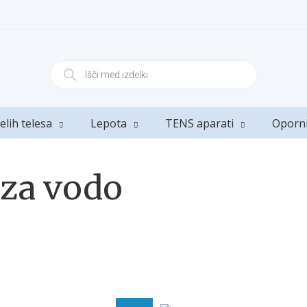
elih telesa
Lepota
TENS aparati
Oporn
i za vodo
NI NA ZALOGI