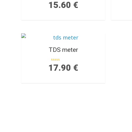
15.60
€
Ocenjeno
4.50
od 5
TDS meter
17.90
€
Ocenjeno
0
od
5