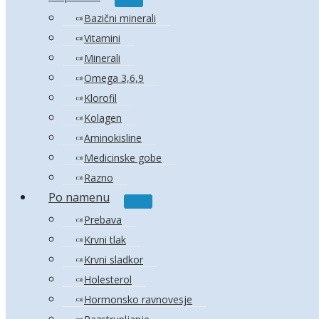
Menu
Toggle
Bazični minerali
Vitamini
Minerali
Omega 3,6,9
Klorofil
Kolagen
Aminokisline
Medicinske gobe
Razno
Po namenu
Menu
Toggle
Prebava
Krvni tlak
Krvni sladkor
Holesterol
Hormonsko ravnovesje