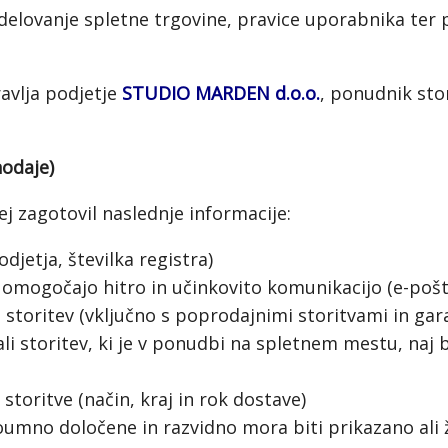
delovanje spletne trgovine, pravice uporabnika ter
ravlja podjetje
STUDIO MARDEN d.o.o.
, ponudnik sto
odaje)
j zagotovil naslednje informacije:
djetja, številka registra)
omogočajo hitro in učinkovito komunikacijo (e-pošt
 storitev (vključno s poprodajnimi storitvami in gar
ali storitev, ki je v ponudbi na spletnem mestu, naj 
 storitve (način, kraj in rok dostave)
oumno določene in razvidno mora biti prikazano ali 