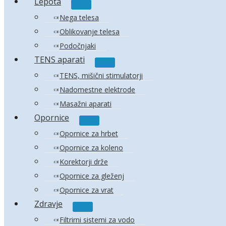
Lepota
Menu
Toggle
Nega telesa
Oblikovanje telesa
Podočnjaki
TENS aparati
Menu
Toggle
TENS, mišični stimulatorji
Nadomestne elektrode
Masažni aparati
Opornice
Menu
Toggle
Opornice za hrbet
Opornice za koleno
Korektorji drže
Opornice za gleženj
Opornice za vrat
Zdravje
Menu
Toggle
Filtrirni sistemi za vodo