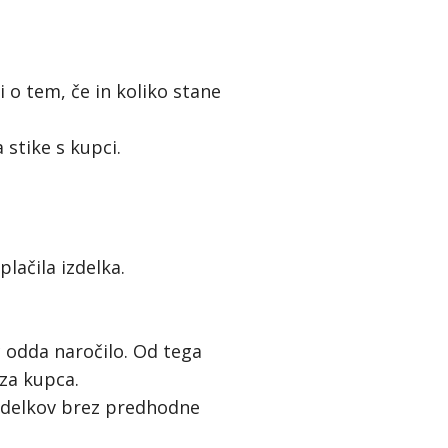
 o tem, če in koliko stane
 stike s kupci.
lačila izdelka.
odda naročilo. Od tega
 za kupca.
izdelkov brez predhodne