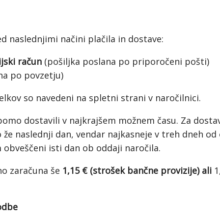
d naslednjimi načini plačila in dostave:
jski račun
(pošiljka poslana po priporočeni pošti)
na po povzetju)
elkov so navedeni na spletni strani v naročilnici.
 bomo dostavili v najkrajšem možnem času. Za dosta
no že naslednji dan, vendar najkasneje v treh dneh 
 obveščeni isti dan ob oddaji naročila.
ino zaračuna še
1,15 € (strošek bančne provizije) ali
1
odbe