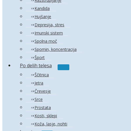
Razstrupljanje
Kandida
Hujšanje
Depresija, stres
Imunski sistem
Spolna moč
Spomin, koncentracija
Šport
Po delih telesa
Menu
Toggle
Ščitnica
Jetra
Črevesje
Srce
Prostata
Kosti, sklepi
Koža, lasje, nohti