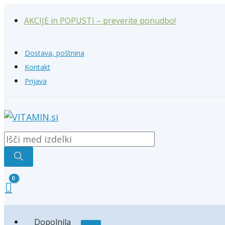
Skip
AKCIJE in POPUSTI – preverite ponudbo!
to
content
Dostava, poštnina
Kontakt
Prijava
Products
search
Dopolnila