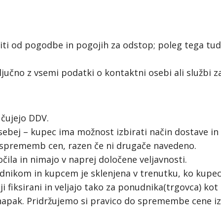
ti od pogodbe in pogojih za odstop; poleg tega tudi
jučno z vsemi podatki o kontaktni osebi ali službi za
učujejo DDV.
sebej – kupec ima možnost izbirati način dostave in p
 sprememb cen, razen če ni drugače navedeno.
čila in nimajo v naprej določene veljavnosti.
kom in kupcem je sklenjena v trenutku, ko kupec 
i fiksirani in veljajo tako za ponudnika(trgovca) kot
o napak. Pridržujemo si pravico do spremembe cene 