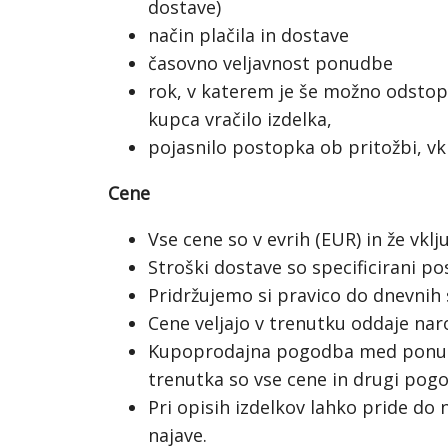
dostave)
način plačila in dostave
časovno veljavnost ponudbe
rok, v katerem je še možno odstopi
kupca vračilo izdelka,
pojasnilo postopka ob pritožbi, vkl
Cene
Vse cene so v evrih (EUR) in že vklj
Stroški dostave so specificirani po
Pridržujemo si pravico do dnevnih
Cene veljajo v trenutku oddaje naro
Kupoprodajna pogodba med ponudni
trenutka so vse cene in drugi pogoj
Pri opisih izdelkov lahko pride d
najave.