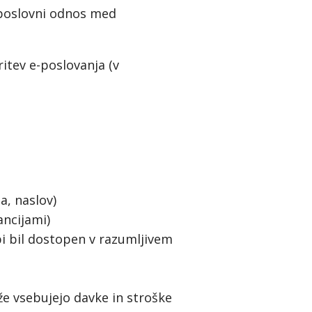
 poslovni odnos med
ritev e-poslovanja (v
a, naslov)
ancijami)
bi bil dostopen v razumljivem
že vsebujejo davke in stroške