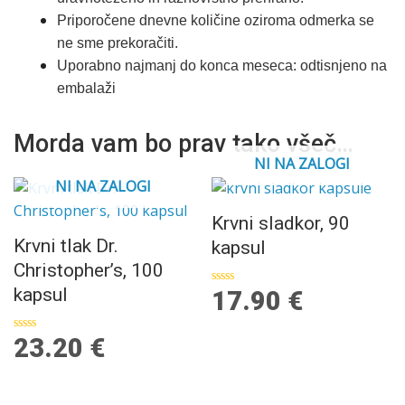
Priporočene dnevne količine oziroma odmerka se
ne sme prekoračiti.
Uporabno najmanj do konca meseca: odtisnjeno na
embalaži
Morda vam bo prav tako všeč…
NI NA ZALOGI
NI NA ZALOGI
Krvni sladkor, 90
Krvni tlak Dr.
kapsul
Christopher’s, 100
kapsul
17.90
€
Ocenjeno
0
od
5
23.20
€
Ocenjeno
0
od
5