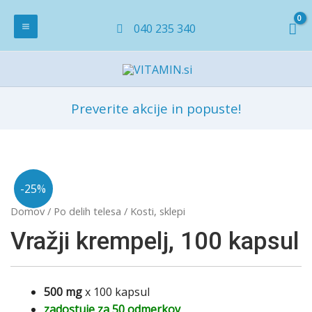
040 235 340
Preverite akcije in popuste!
-25%
Domov
/
Po delih telesa
/ Kosti, sklepi
Vražji krempelj, 100 kapsul
500 mg
x 100 kapsul
zadostuje za 50 odmerkov