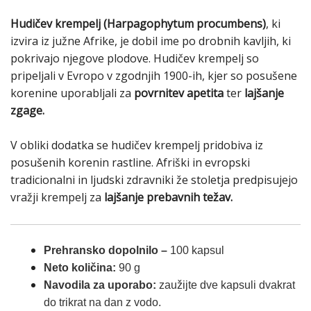
Hudičev krempelj (Harpagophytum procumbens)
, ki
izvira iz južne Afrike, je dobil ime po drobnih kavljih, ki
pokrivajo njegove plodove. Hudičev krempelj so
pripeljali v Evropo v zgodnjih 1900-ih, kjer so posušene
korenine uporabljali za
povrnitev apetita
ter
lajšanje
zgage.
V obliki dodatka se hudičev krempelj pridobiva iz
posušenih korenin rastline. Afriški in evropski
tradicionalni in ljudski zdravniki že stoletja predpisujejo
vražji krempelj za
lajšanje prebavnih težav.
Prehransko dopolnilo
–
100 kapsul
Neto količina:
90
g
Navodila za uporabo:
zaužijte dve kapsuli dvakrat
do trikrat na dan z vodo.