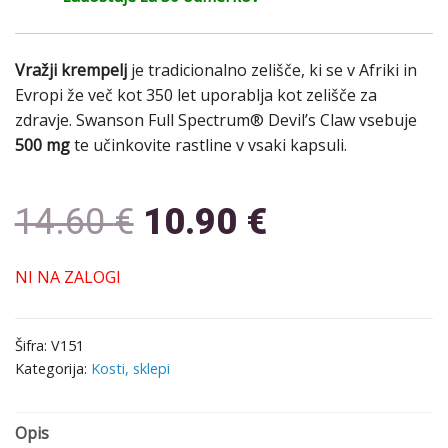
Vražji krempelj
je tradicionalno zelišče, ki se v Afriki in
Evropi že več kot 350 let uporablja kot zelišče za
zdravje. Swanson Full Spectrum® Devil’s Claw vsebuje
500 mg
te učinkovite rastline v vsaki kapsuli.
14.60
€
10.90
€
NI NA ZALOGI
Šifra:
V151
Kategorija:
Kosti, sklepi
Opis