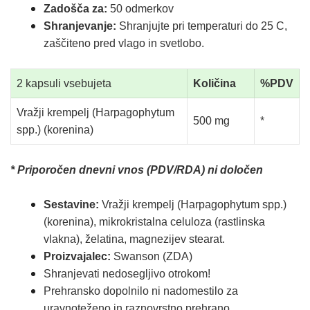
Zadošča za:
50 odmerkov
Shranjevanje:
Shranjujte pri temperaturi do 25 C,
zaščiteno pred vlago in svetlobo.
2 kapsuli vsebujeta
Količina
%PDV
Vražji krempelj (Harpagophytum
50
0 mg
*
spp.) (korenina)
* Priporočen dnevni vnos (PDV/RDA) ni določen
Sestavine:
Vražji krempelj (Harpagophytum spp.)
(korenina),
mikrokristalna celuloza (rastlinska
vlakna), želatina, magnezijev stearat.
Proizvajalec:
Swanson
(ZDA)
Shranjevati nedosegljivo otrokom!
Prehransko dopolnilo ni nadomestilo za
uravnoteženo in raznovrstno prehrano.