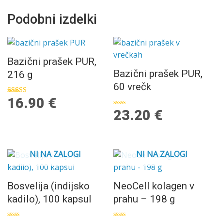
Podobni izdelki
Bazični prašek PUR,
Bazični prašek PUR,
216 g
60 vrečk
16.90
€
Ocenjeno
5.00
23.20
€
Ocenjeno
od 5
0
od
5
NI NA ZALOGI
NI NA ZALOGI
Bosvelija (indijsko
NeoCell kolagen v
kadilo), 100 kapsul
prahu – 198 g